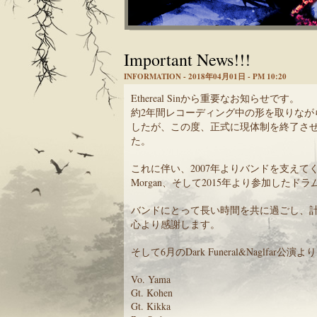
Important News!!!
INFORMATION - 2018年04月01日 - PM 10:20
Ethereal Sinから重要なお知らせです。
約2年間レコーディング中の形を取りながら
したが、この度、正式に現体制を終了さ
た。
これに伴い、2007年よりバンドを支えてくれて
Morgan、そして2015年より参加したド
バンドにとって長い時間を共に過ごし、計
心より感謝します。
そして6月のDark Funeral&Naglfar公演よ
Vo. Yama
Gt. Kohen
Gt. Kikka